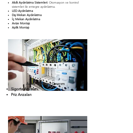
Akıllı Aydınlatma Sistemleri:
Otomasyon ve kontrol
sistemleri ile entegre aydınlatma.
LED Aydınlatma
Dış Mekan Aydınlatma
İç Mekan Aydınlatma
Avize Montajı
Aplik Montajı
Arıza - Bakım- Onarım
Sigorta Arızaları​
Priz Arızaları